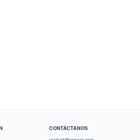
N
CONTÁCTANOS
ventas3@owpsac.com