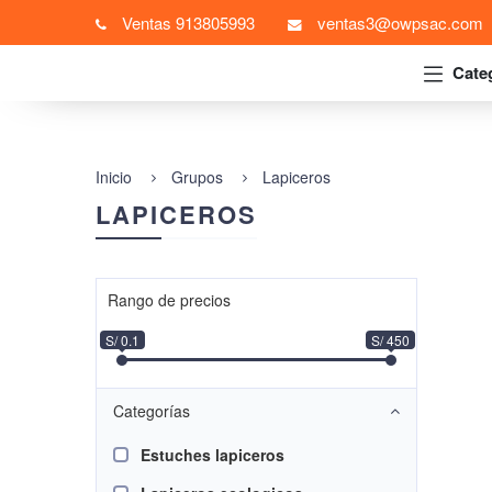
Ventas 913805993
ventas3@owpsac.com
Cate
Inicio
Grupos
Lapiceros
LAPICEROS
Rango de precios
S/ 0.1
S/ 450
Categorías
Estuches lapiceros