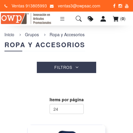
Ventas 913805993
ventas3@owpsac.com
(
0
)
Inicio
Grupos
Ropa y Accesorios
ROPA Y ACCESORIOS
FILTROS
Items por página