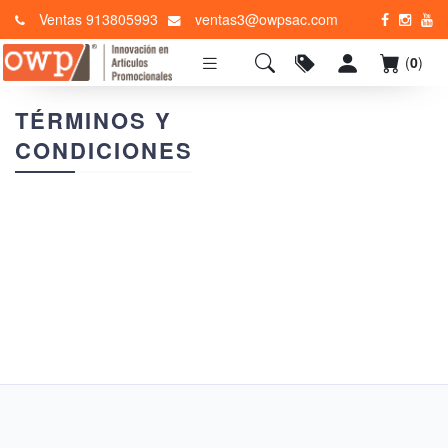
Ventas 913805993
ventas3@owpsac.com
(
0
)
TÉRMINOS Y
CONDICIONES