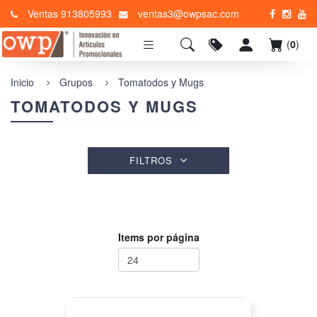
Ventas 913805993
ventas3@owpsac.com
(
0
)
Inicio
Grupos
Tomatodos y Mugs
TOMATODOS Y MUGS
FILTROS
Items por página