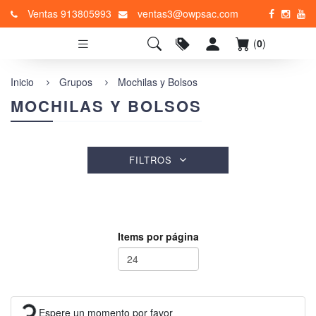
Ventas 913805993
ventas3@owpsac.com
(
0
)
Inicio
Grupos
Mochilas y Bolsos
MOCHILAS Y BOLSOS
FILTROS
Items por página
Espere un momento por favor